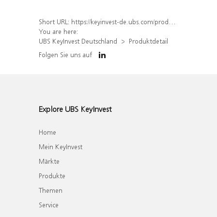
Short URL:
https://keyinvest-de.ubs.com/produkt/detail/index/isin/DE000WA81SJ2
You are here:
UBS KeyInvest Deutschland
Produktdetail
Folgen Sie uns auf
Explore UBS KeyInvest
Home
Mein KeyInvest
Märkte
Produkte
Themen
Service