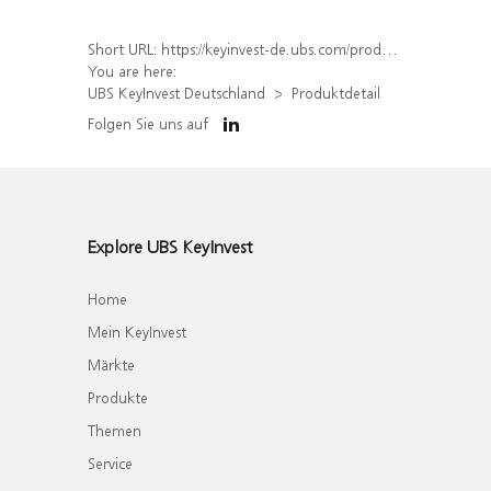
Short URL:
https://keyinvest-de.ubs.com/produkt/detail/index/isin/DE000WA81SH6
You are here:
UBS KeyInvest Deutschland
Produktdetail
Folgen Sie uns auf
Explore UBS KeyInvest
Home
Mein KeyInvest
Märkte
Produkte
Themen
Service