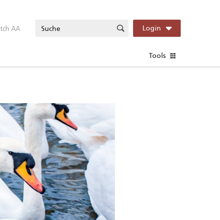
itch AA
Login
Tools