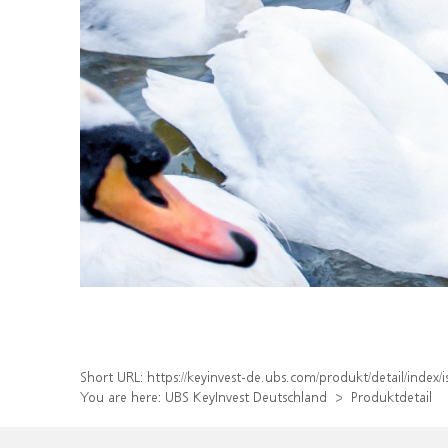
Short URL:
https://keyinvest-de.ubs.com/produkt/detail/inde
You are here:
UBS KeyInvest Deutschland
Produktdetail