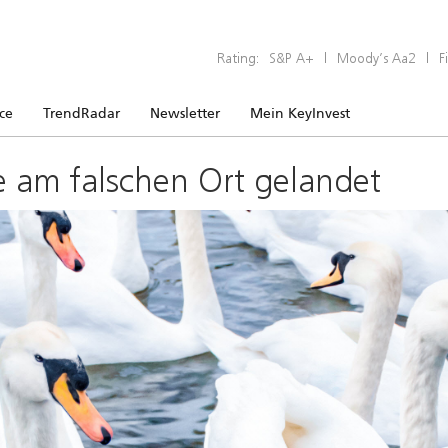
Rating:
S&P A+
|
Moody’s Aa2
|
F
ice
TrendRadar
Newsletter
Mein KeyInvest
e am falschen Ort gelandet