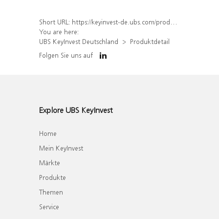
Short URL:
https://keyinvest-de.ubs.com/produkt/detail/index/isin/DE000WA81QB3
You are here:
UBS KeyInvest Deutschland
Produktdetail
Folgen Sie uns auf
Explore UBS KeyInvest
Home
Mein KeyInvest
Märkte
Produkte
Themen
Service