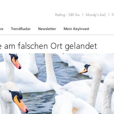
Rating:
S&P A+
|
Moody’s Aa2
|
F
ice
TrendRadar
Newsletter
Mein KeyInvest
e am falschen Ort gelandet