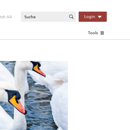
itch AA
Login
Tools