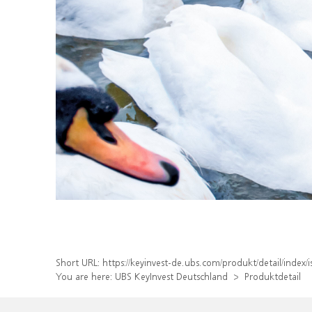
Short URL:
https://keyinvest-de.ubs.com/produkt/detail/inde
You are here:
UBS KeyInvest Deutschland
Produktdetail