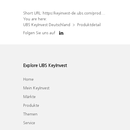
Short URL:
https://keyinvest-de.ubs.com/produkt/detail/index/isin/DE000WA81N09
You are here:
UBS KeyInvest Deutschland
Produktdetail
Folgen Sie uns auf
Explore UBS KeyInvest
Home
Mein KeyInvest
Märkte
Produkte
Themen
Service