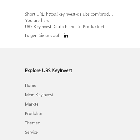
Short URL:
https://keyinvest-de.ubs.com/produkt/detail/index/isin/DE000WA81MQ0
You are here:
UBS KeyInvest Deutschland
Produktdetail
Folgen Sie uns auf
Explore UBS KeyInvest
Home
Mein KeyInvest
Märkte
Produkte
Themen
Service