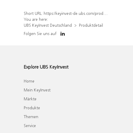
Short URL:
https://keyinvest-de.ubs.com/produkt/detail/index/isin/DE000WA81B03
You are here:
UBS KeyInvest Deutschland
Produktdetail
Folgen Sie uns auf
Explore UBS KeyInvest
Home
Mein KeyInvest
Märkte
Produkte
Themen
Service