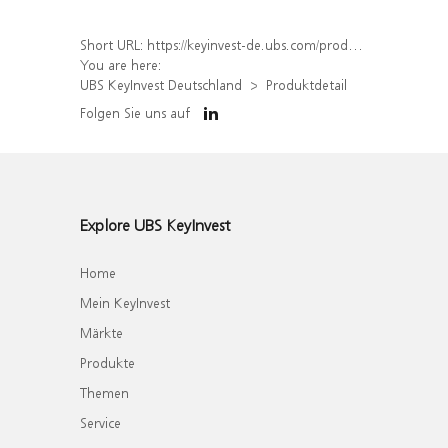
Short URL:
https://keyinvest-de.ubs.com/produkt/detail/index/isin/DE000WA80DX7
You are here:
UBS KeyInvest Deutschland
Produktdetail
Folgen Sie uns auf
Explore UBS KeyInvest
Home
Mein KeyInvest
Märkte
Produkte
Themen
Service