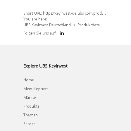
Short URL:
https://keyinvest-de.ubs.com/produkt/detail/index/isin/DE000WA80DT5
You are here:
UBS KeyInvest Deutschland
Produktdetail
Folgen Sie uns auf
Explore UBS KeyInvest
Home
Mein KeyInvest
Märkte
Produkte
Themen
Service