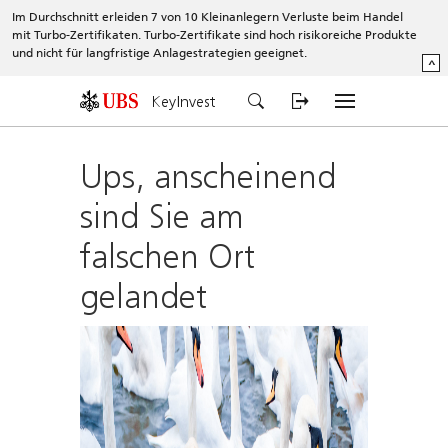
Im Durchschnitt erleiden 7 von 10 Kleinanlegern Verluste beim Handel
mit Turbo-Zertifikaten. Turbo-Zertifikate sind hoch risikoreiche Produkte
und nicht für langfristige Anlagestrategien geeignet.
^
KeyInvest
Ups, anscheinend
sind Sie am
falschen Ort
gelandet