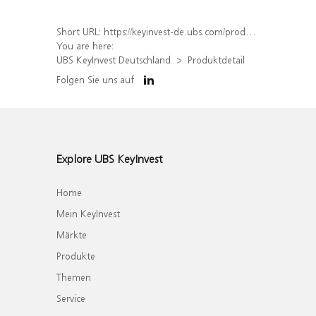
Short URL:
https://keyinvest-de.ubs.com/produkt/detail/index/isin/DE000WA80D51
You are here:
UBS KeyInvest Deutschland
Produktdetail
Folgen Sie uns auf
Explore UBS KeyInvest
Home
Mein KeyInvest
Märkte
Produkte
Themen
Service