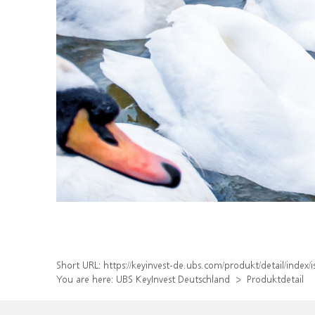
Short URL:
https://keyinvest-de.ubs.com/produkt/detail/inde
You are here:
UBS KeyInvest Deutschland
Produktdetail