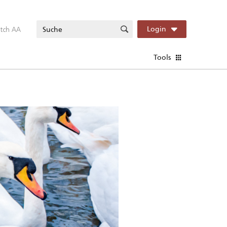
itch AA
Login
Tools