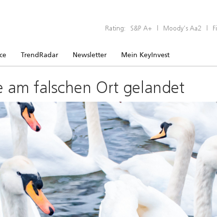
Rating:
S&P A+
|
Moody’s Aa2
|
F
ice
TrendRadar
Newsletter
Mein KeyInvest
e am falschen Ort gelandet