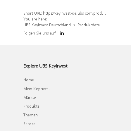
Short URL:
https://keyinvest-de.ubs.com/produkt/detail/index/isin/DE000WA80C52
You are here:
UBS KeyInvest Deutschland
Produktdetail
Folgen Sie uns auf
Explore UBS KeyInvest
Home
Mein KeyInvest
Märkte
Produkte
Themen
Service