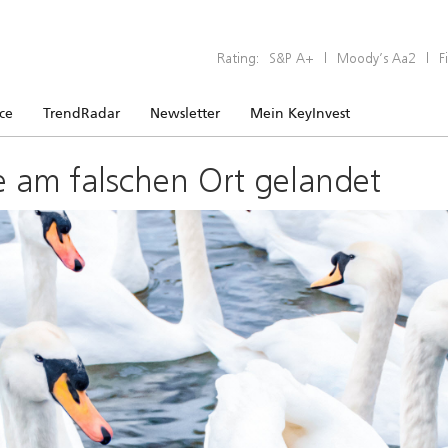
Rating:
S&P A+
|
Moody’s Aa2
|
F
ice
TrendRadar
Newsletter
Mein KeyInvest
e am falschen Ort gelandet