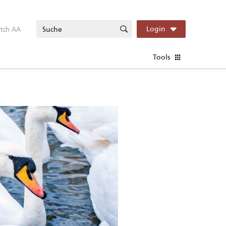
itch AA
Login
Tools