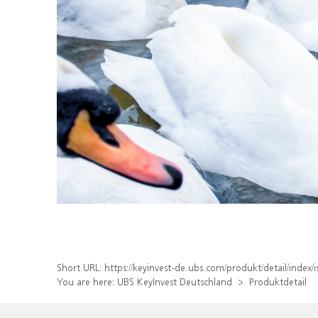
Short URL:
https://keyinvest-de.ubs.com/produkt/detail/inde
You are here:
UBS KeyInvest Deutschland
Produktdetail