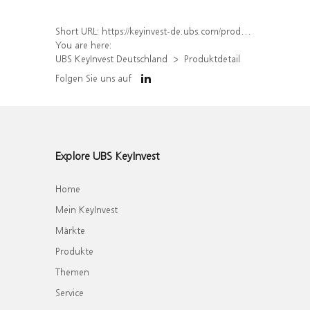
Short URL:
https://keyinvest-de.ubs.com/produkt/detail/index/isin/DE000WA80BU7
You are here:
UBS KeyInvest Deutschland
Produktdetail
Folgen Sie uns auf
Explore UBS KeyInvest
Home
Mein KeyInvest
Märkte
Produkte
Themen
Service