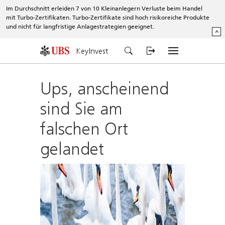
Im Durchschnitt erleiden 7 von 10 Kleinanlegern Verluste beim Handel
mit Turbo-Zertifikaten. Turbo-Zertifikate sind hoch risikoreiche Produkte
und nicht für langfristige Anlagestrategien geeignet.
^
KeyInvest
Ups, anscheinend
sind Sie am
falschen Ort
gelandet