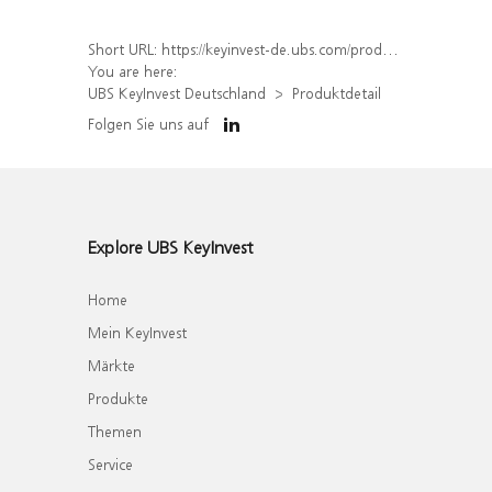
Short URL:
https://keyinvest-de.ubs.com/produkt/detail/index/isin/DE000WA80862
You are here:
UBS KeyInvest Deutschland
Produktdetail
Folgen Sie uns auf
Explore UBS KeyInvest
Home
Mein KeyInvest
Märkte
Produkte
Themen
Service