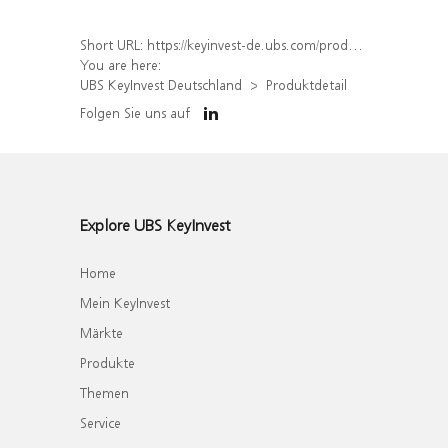
Short URL:
https://keyinvest-de.ubs.com/produkt/detail/index/isin/DE000WA80813
You are here:
UBS KeyInvest Deutschland
Produktdetail
Folgen Sie uns auf
Explore UBS KeyInvest
Home
Mein KeyInvest
Märkte
Produkte
Themen
Service