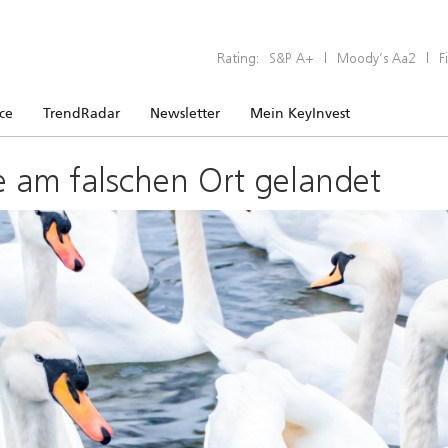
Rating:
S&P A+
|
Moody’s Aa2
|
F
ice
TrendRadar
Newsletter
Mein KeyInvest
e am falschen Ort gelandet