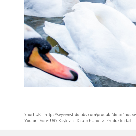
Short URL:
https://keyinvest-de.ubs.com/produkt/detail/inde
You are here:
UBS KeyInvest Deutschland
Produktdetail