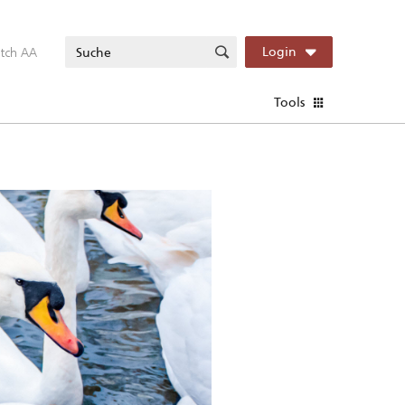
itch AA
Login
Tools