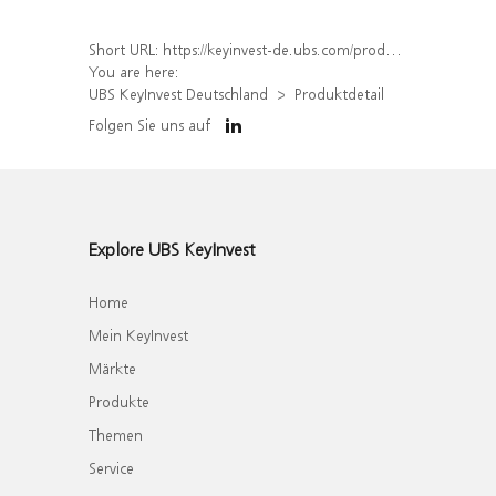
Short URL:
https://keyinvest-de.ubs.com/produkt/detail/index/isin/DE000WA804L5
You are here:
UBS KeyInvest Deutschland
Produktdetail
Folgen Sie uns auf
Explore UBS KeyInvest
Home
Mein KeyInvest
Märkte
Produkte
Themen
Service