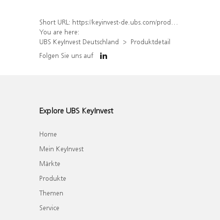
Short URL:
https://keyinvest-de.ubs.com/produkt/detail/index/isin/DE000WA80334
You are here:
UBS KeyInvest Deutschland
Produktdetail
Folgen Sie uns auf
Explore UBS KeyInvest
Home
Mein KeyInvest
Märkte
Produkte
Themen
Service