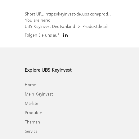
Short URL:
https://keyinvest-de.ubs.com/produkt/detail/index/isin/DE000WA801S6
You are here:
UBS KeyInvest Deutschland
Produktdetail
Folgen Sie uns auf
Explore UBS KeyInvest
Home
Mein KeyInvest
Märkte
Produkte
Themen
Service