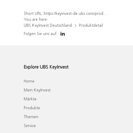
Short URL:
https://keyinvest-de.ubs.com/produkt/detail/index/isin/DE000WA801R8
You are here:
UBS KeyInvest Deutschland
Produktdetail
Folgen Sie uns auf
Explore UBS KeyInvest
Home
Mein KeyInvest
Märkte
Produkte
Themen
Service