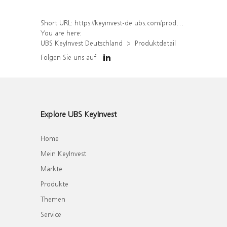
Short URL:
https://keyinvest-de.ubs.com/produkt/detail/index/isin/DE000WA801F3
You are here:
UBS KeyInvest Deutschland
Produktdetail
Folgen Sie uns auf
Explore UBS KeyInvest
Home
Mein KeyInvest
Märkte
Produkte
Themen
Service