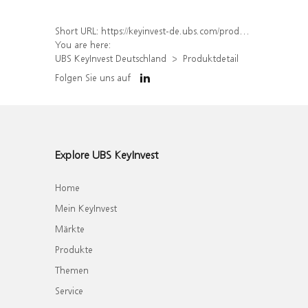
Short URL:
https://keyinvest-de.ubs.com/produkt/detail/index/isin/DE000WA800E8
You are here:
UBS KeyInvest Deutschland
Produktdetail
Folgen Sie uns auf
Explore UBS KeyInvest
Home
Mein KeyInvest
Märkte
Produkte
Themen
Service