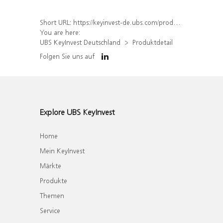
Short URL:
https://keyinvest-de.ubs.com/produkt/detail/index/isin/DE000WA7ZZW4
You are here:
UBS KeyInvest Deutschland
Produktdetail
Folgen Sie uns auf
Explore UBS KeyInvest
Home
Mein KeyInvest
Märkte
Produkte
Themen
Service