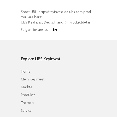
Short URL:
https://keyinvest-de.ubs.com/produkt/detail/index/isin/DE000WA7ZBY1
You are here:
UBS KeyInvest Deutschland
Produktdetail
Folgen Sie uns auf
Explore UBS KeyInvest
Home
Mein KeyInvest
Märkte
Produkte
Themen
Service