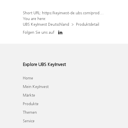
Short URL:
https://keyinvest-de.ubs.com/produkt/detail/index/isin/DE000WA7ZAY3
You are here:
UBS KeyInvest Deutschland
Produktdetail
Folgen Sie uns auf
Explore UBS KeyInvest
Home
Mein KeyInvest
Märkte
Produkte
Themen
Service