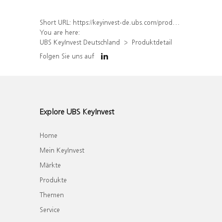
Short URL:
https://keyinvest-de.ubs.com/produkt/detail/index/isin/DE000WA7Z9M8
You are here:
UBS KeyInvest Deutschland
Produktdetail
Folgen Sie uns auf
Explore UBS KeyInvest
Home
Mein KeyInvest
Märkte
Produkte
Themen
Service