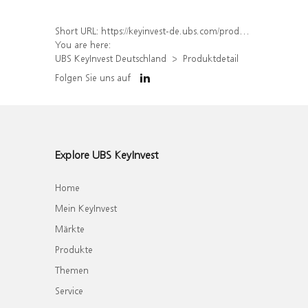
Short URL:
https://keyinvest-de.ubs.com/produkt/detail/index/isin/DE000WA7Z7G4
You are here:
UBS KeyInvest Deutschland
Produktdetail
Folgen Sie uns auf
Explore UBS KeyInvest
Home
Mein KeyInvest
Märkte
Produkte
Themen
Service