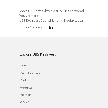
Short URL:
https://keyinvest-de.ubs.com/produkt/detail/index/isin/DE000WA7Z583
You are here:
UBS KeyInvest Deutschland
Produktdetail
Folgen Sie uns auf
Explore UBS KeyInvest
Home
Mein KeyInvest
Märkte
Produkte
Themen
Service