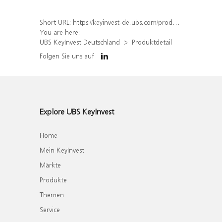
Short URL:
https://keyinvest-de.ubs.com/produkt/detail/index/isin/DE000WA7Z351
You are here:
UBS KeyInvest Deutschland
Produktdetail
Folgen Sie uns auf
Explore UBS KeyInvest
Home
Mein KeyInvest
Märkte
Produkte
Themen
Service