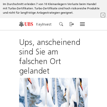
Im Durchschnitt erleiden 7 von 10 Kleinanlegern Verluste beim Handel
mit Turbo-Zertifikaten. Turbo-Zertifikate sind hoch risikoreiche Produkte
und nicht für langfristige Anlagestrategien geeignet.
^
KeyInvest
Ups, anscheinend
sind Sie am
falschen Ort
gelandet