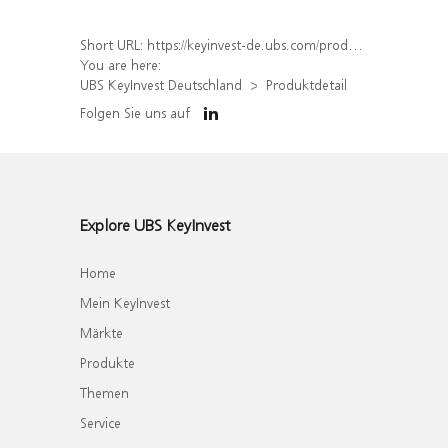
Short URL:
https://keyinvest-de.ubs.com/produkt/detail/index/isin/DE000WA7Z344
You are here:
UBS KeyInvest Deutschland
Produktdetail
Folgen Sie uns auf
Explore UBS KeyInvest
Home
Mein KeyInvest
Märkte
Produkte
Themen
Service