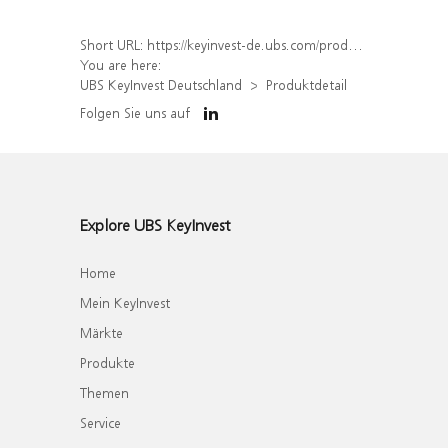
Short URL:
https://keyinvest-de.ubs.com/produkt/detail/index/isin/DE000WA7Z0A2
You are here:
UBS KeyInvest Deutschland
Produktdetail
Folgen Sie uns auf
Explore UBS KeyInvest
Home
Mein KeyInvest
Märkte
Produkte
Themen
Service