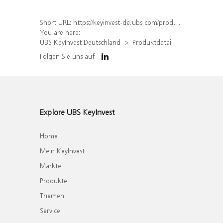
Short URL:
https://keyinvest-de.ubs.com/produkt/detail/index/isin/DE000WA7YXN1
You are here:
UBS KeyInvest Deutschland
Produktdetail
Folgen Sie uns auf
Explore UBS KeyInvest
Home
Mein KeyInvest
Märkte
Produkte
Themen
Service