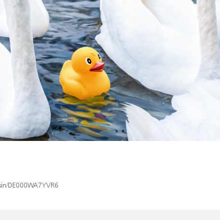
x/isin/DE000WA7YVR6