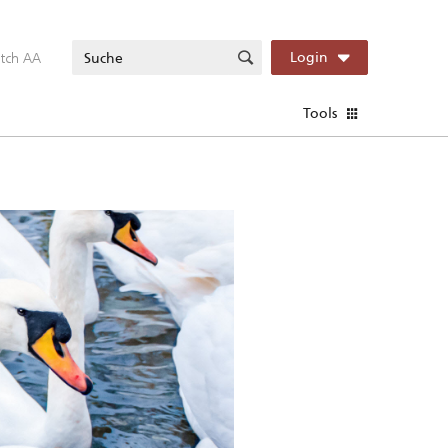
itch AA
Login
Tools