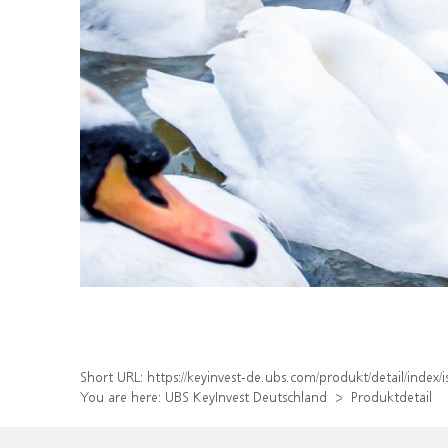
Short URL:
https://keyinvest-de.ubs.com/produkt/detail/inde
You are here:
UBS KeyInvest Deutschland
Produktdetail