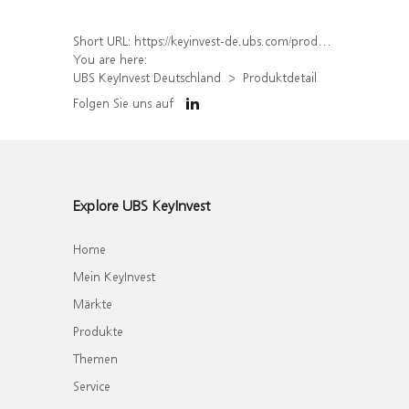
Short URL:
https://keyinvest-de.ubs.com/produkt/detail/index/isin/DE000WA7YTM1
You are here:
UBS KeyInvest Deutschland
Produktdetail
Folgen Sie uns auf
Explore UBS KeyInvest
Home
Mein KeyInvest
Märkte
Produkte
Themen
Service