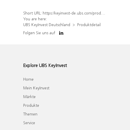
Short URL:
https://keyinvest-de.ubs.com/produkt/detail/index/isin/DE000WA7YTH1
You are here:
UBS KeyInvest Deutschland
Produktdetail
Folgen Sie uns auf
Explore UBS KeyInvest
Home
Mein KeyInvest
Märkte
Produkte
Themen
Service