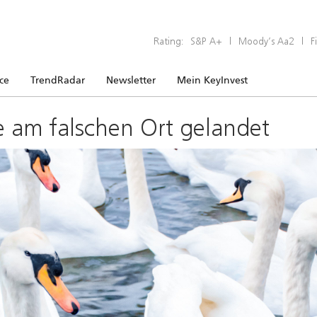
Rating:
S&P A+
|
Moody’s Aa2
|
F
ice
TrendRadar
Newsletter
Mein KeyInvest
e am falschen Ort gelandet