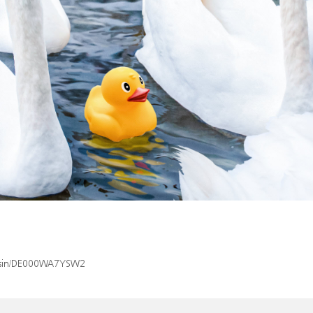
ex/isin/DE000WA7YSW2