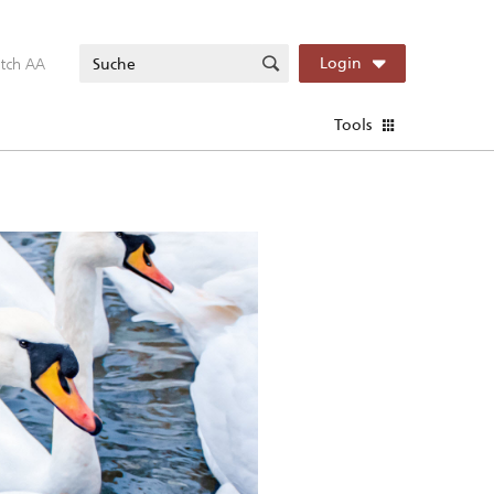
itch AA
Login
Tools