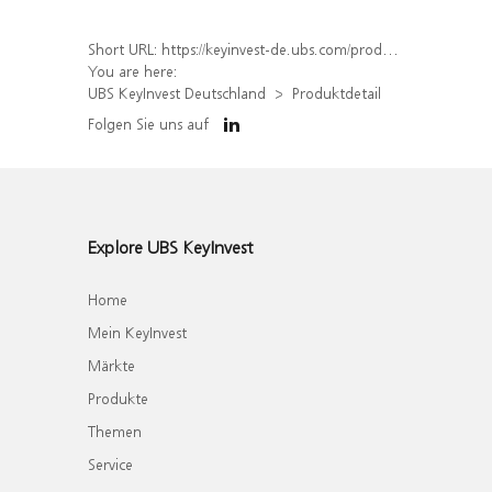
Short URL:
https://keyinvest-de.ubs.com/produkt/detail/index/isin/DE000WA7YRX2
You are here:
UBS KeyInvest Deutschland
Produktdetail
Folgen Sie uns auf
Explore UBS KeyInvest
Home
Mein KeyInvest
Märkte
Produkte
Themen
Service