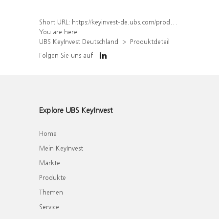
Short URL:
https://keyinvest-de.ubs.com/produkt/detail/index/isin/DE000WA7YNT9
You are here:
UBS KeyInvest Deutschland
Produktdetail
Folgen Sie uns auf
Explore UBS KeyInvest
Home
Mein KeyInvest
Märkte
Produkte
Themen
Service