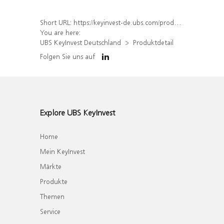
Short URL:
https://keyinvest-de.ubs.com/produkt/detail/index/isin/DE000WA7YNK8
You are here:
UBS KeyInvest Deutschland
Produktdetail
Folgen Sie uns auf
Explore UBS KeyInvest
Home
Mein KeyInvest
Märkte
Produkte
Themen
Service