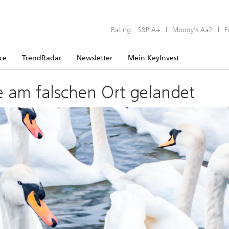
Rating:
S&P A+
|
Moody’s Aa2
|
F
ice
TrendRadar
Newsletter
Mein KeyInvest
e am falschen Ort gelandet