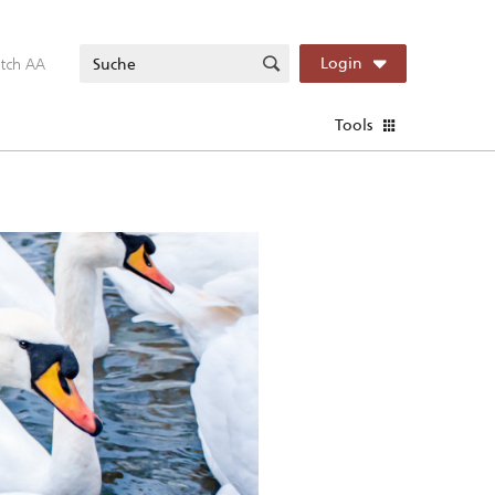
itch AA
Login
Tools