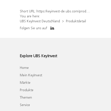
Short URL:
https://keyinvest-de.ubs.com/produkt/detail/index/isin/DE000WA7YMF0
You are here:
UBS KeyInvest Deutschland
Produktdetail
Folgen Sie uns auf
Explore UBS KeyInvest
Home
Mein KeyInvest
Märkte
Produkte
Themen
Service