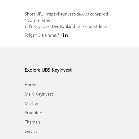
Short URL:
https://keyinvest-de.ubs.com/produkt/detail/index/isin/DE000WA7YJH2
You are here:
UBS KeyInvest Deutschland
Produktdetail
Folgen Sie uns auf
Explore UBS KeyInvest
Home
Mein KeyInvest
Märkte
Produkte
Themen
Service