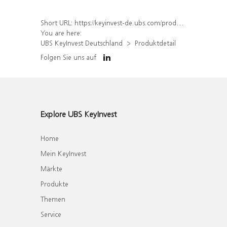
Short URL:
https://keyinvest-de.ubs.com/produkt/detail/index/isin/DE000WA7YFP3
You are here:
UBS KeyInvest Deutschland
Produktdetail
Folgen Sie uns auf
Explore UBS KeyInvest
Home
Mein KeyInvest
Märkte
Produkte
Themen
Service