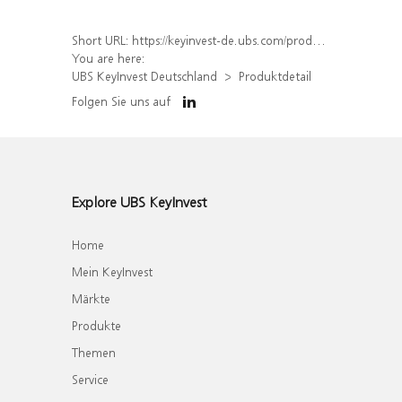
Short URL:
https://keyinvest-de.ubs.com/produkt/detail/index/isin/DE000WA7Y628
You are here:
UBS KeyInvest Deutschland
Produktdetail
Folgen Sie uns auf
Explore UBS KeyInvest
Home
Mein KeyInvest
Märkte
Produkte
Themen
Service