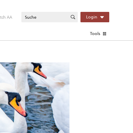
itch AA
Login
Tools