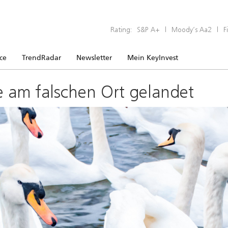
Rating:
S&P A+
|
Moody’s Aa2
|
F
ice
TrendRadar
Newsletter
Mein KeyInvest
e am falschen Ort gelandet