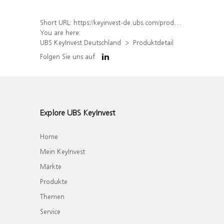
Short URL:
https://keyinvest-de.ubs.com/produkt/detail/index/isin/DE000WA7XTP6
You are here:
UBS KeyInvest Deutschland
Produktdetail
Folgen Sie uns auf
Explore UBS KeyInvest
Home
Mein KeyInvest
Märkte
Produkte
Themen
Service