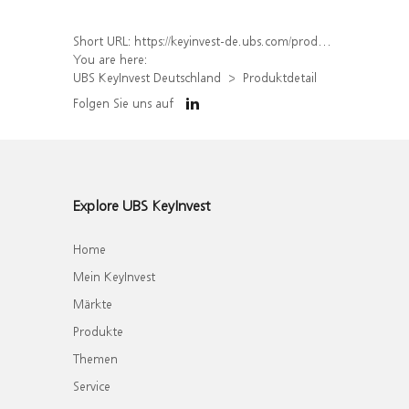
Short URL:
https://keyinvest-de.ubs.com/produkt/detail/index/isin/DE000WA7XKB5
You are here:
UBS KeyInvest Deutschland
Produktdetail
Folgen Sie uns auf
Explore UBS KeyInvest
Home
Mein KeyInvest
Märkte
Produkte
Themen
Service