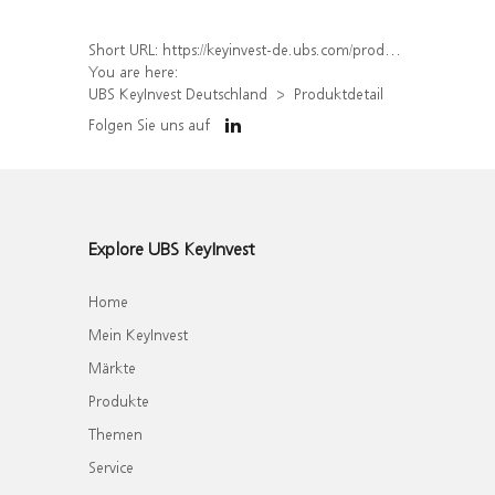
Short URL:
https://keyinvest-de.ubs.com/produkt/detail/index/isin/DE000WA7XFL4
You are here:
UBS KeyInvest Deutschland
Produktdetail
Folgen Sie uns auf
Explore UBS KeyInvest
Home
Mein KeyInvest
Märkte
Produkte
Themen
Service